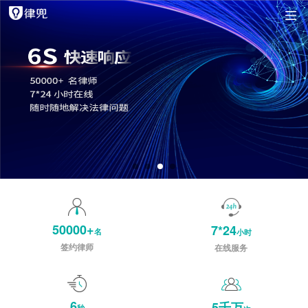
50000+
7*24
名
小时
签约律师
在线服务
6
5千万
秒