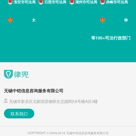
淮安市司法局
日照市司法局
湖州市司法局
赤峰市司法局
太仓市人民法院
徐州市泉
等100+司法行政部门
无锡中铠信息咨询服务有限公司
无锡市新吴区北邮国昊物联生态园B区6号楼A区3楼
联系我们
COPYRIGHT © 2009-2018 无锡中铠信息咨询服务有限公司